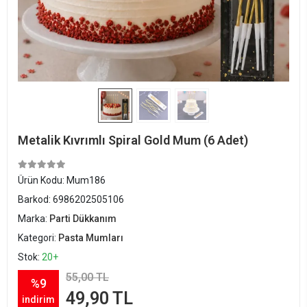
Metalik Kıvrımlı Spiral Gold Mum (6 Adet)
Ürün Kodu:
Mum186
Barkod:
6986202505106
Marka:
Parti Dükkanım
Kategori:
Pasta Mumları
Stok:
20+
55,00 TL
%9
49,90 TL
indirim