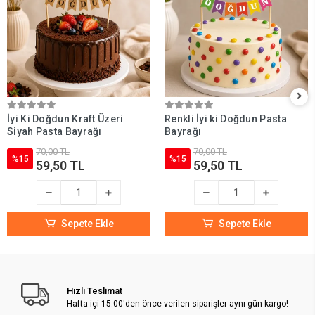
İyi Ki Doğdun Kraft Üzeri
Renkli İyi ki Doğdun Pasta
Siyah Pasta Bayrağı
Bayrağı
70,00 TL
70,00 TL
%15
%15
59,50 TL
59,50 TL
Sepete Ekle
Sepete Ekle
Hızlı Teslimat
Hafta içi 15:00'den önce verilen siparişler aynı gün kargo!