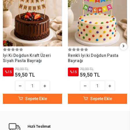
İyi Ki Doğdun Kraft Üzeri
Renkli İyi ki Doğdun Pasta
Siyah Pasta Bayrağı
Bayrağı
70,00 TL
70,00 TL
%15
%15
59,50 TL
59,50 TL
Sepete Ekle
Sepete Ekle
Hızlı Teslimat