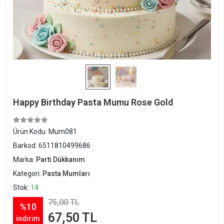
Happy Birthday Pasta Mumu Rose Gold
Ürün Kodu:
Mum081
Barkod:
6511810499686
Marka:
Parti Dükkanım
Kategori:
Pasta Mumları
Stok:
14
75,00 TL
%10
67,50 TL
indirim