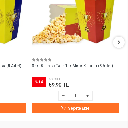
usu (8 Adet)
Sarı Kırmızı Taraftar Mısır Kutusu (8 Adet)
B
69,90 TL
%14
59,90 TL
Sepete Ekle