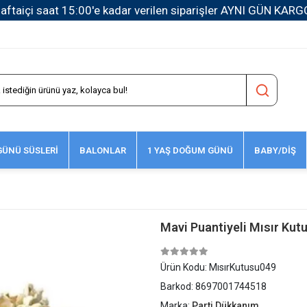
1500 TL ve Üzeri Kargo Ücretsiz!
ÜNÜ SÜSLERİ
BALONLAR
1 YAŞ DOĞUM GÜNÜ
BABY/DİŞ
Mavi Puantiyeli Mısır Kutu
Ürün Kodu:
MısırKutusu049
Barkod:
8697001744518
Marka:
Parti Dükkanım