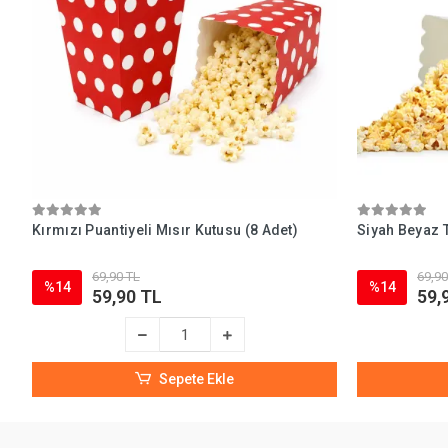
Kırmızı Puantiyeli Mısır Kutusu (8 Adet)
Siyah Beyaz T
69,90 TL
69,90
%14
%14
59,90 TL
59,
Sepete Ekle