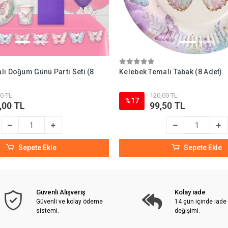
lı Doğum Günü Parti Seti (8
Kelebek Temalı Tabak (8 Adet)
0 TL
120,00 TL
%17
,00 TL
99,50 TL
Sepete Ekle
Sepete Ekle
Güvenli Alışveriş
Kolay iade
Güvenli ve kolay ödeme
14 gün içinde iade
sistemi.
değişimi.