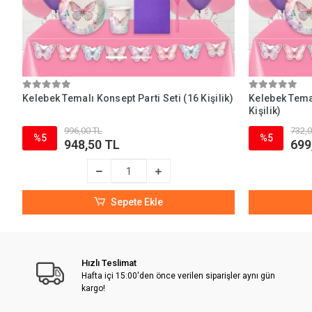
Kelebek Temalı Konsept Parti Seti (16 Kişilik)
Kelebek Tema
Kişilik)
996,00 TL
732,0
%5
%5
948,50 TL
699
Sepete Ekle
Hızlı Teslimat
Hafta içi 15:00'den önce verilen siparişler aynı gün
kargo!