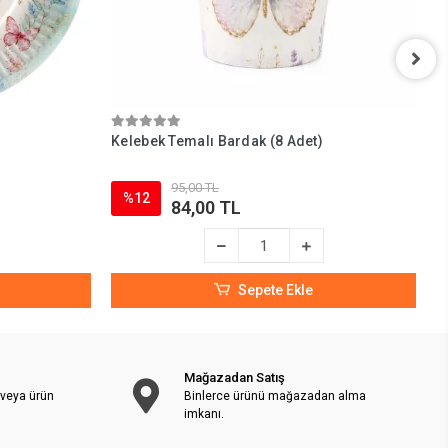
Kelebek Temalı Bardak (8 Adet)
H
95,00 TL
%12
84,00 TL
Sepete Ekle
Mağazadan Satış
 veya ürün
Binlerce ürünü mağazadan alma
imkanı.