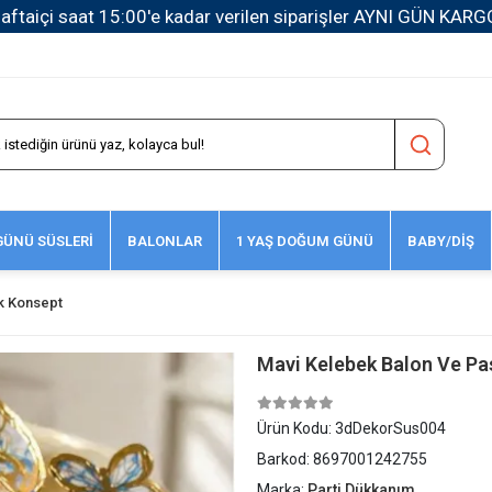
1500 TL ve Üzeri Kargo Ücretsiz!
ÜNÜ SÜSLERİ
BALONLAR
1 YAŞ DOĞUM GÜNÜ
BABY/DİŞ
k Konsept
Mavi Kelebek Balon Ve Pa
Ürün Kodu:
3dDekorSus004
Barkod:
8697001242755
Marka:
Parti Dükkanım