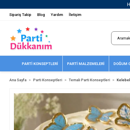
Sipariş Takip
Blog
Yardım
İletişim
PARTİ KONSEPTLERİ
PARTİ MALZEMELERİ
DOĞUM G
Ana Sayfa
Parti Konseptleri
Temalı Parti Konseptleri
Kelebe