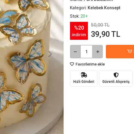
Kategori:
Kelebek Konsept
Stok:
20+
50,00 TL
%20
39,90 TL
indirim
Favorilerime ekle
Hızlı Gönderi
Güvenli Alışveriş