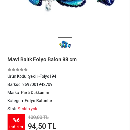
Mavi Balık Folyo Balon 88 cm
Ürün Kodu:
Şekilli-Folyo194
Barkod:
8697001942709
Marka:
Parti Dükkanım
Kategori:
Folyo Balonlar
Stok:
Stokta yok
100,00 TL
%6
94,50 TL
indirim