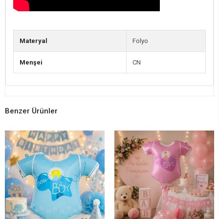
Materyal
Folyo
Menşei
CN
Benzer Ürünler