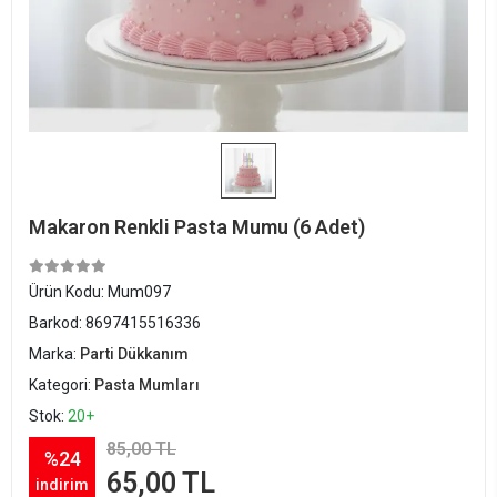
Makaron Renkli Pasta Mumu (6 Adet)
Ürün Kodu:
Mum097
Barkod:
8697415516336
Marka:
Parti Dükkanım
Kategori:
Pasta Mumları
Stok:
20+
85,00 TL
%24
65,00 TL
indirim