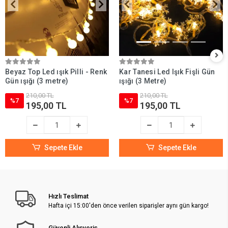
Beyaz Top Led ışık Pilli - Renk
Kar Tanesi Led Işık Fişli Gün
Gün ışığı (3 metre)
ışığı (3 Metre)
210,00 TL
210,00 TL
%7
%7
195,00 TL
195,00 TL
Sepete Ekle
Sepete Ekle
Hızlı Teslimat
Hafta içi 15:00'den önce verilen siparişler aynı gün kargo!
Güvenli Alışveriş