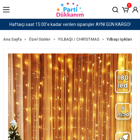
0
N KARGO!
1500 TL ve Üzeri Kargo Ücretsiz!
Ana Sayfa
Özel Günler
YILBAŞI / CHRİSTMAS
Yılbaşı Işıkları