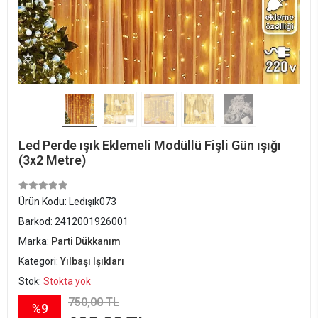
Led Perde ışık Eklemeli Modüllü Fişli Gün ışığı
(3x2 Metre)
Ürün Kodu:
Ledışık073
Barkod:
2412001926001
Marka:
Parti Dükkanım
Kategori:
Yılbaşı Işıkları
Stok:
Stokta yok
750,00 TL
%9