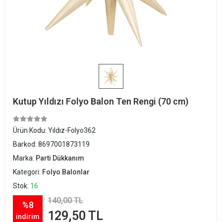
Kutup Yıldızı Folyo Balon Ten Rengi (70 cm)
Ürün Kodu:
Yıldız-Folyo362
Barkod:
8697001873119
Marka:
Parti Dükkanım
Kategori:
Folyo Balonlar
Stok:
16
140,00 TL
%8
129,50 TL
indirim