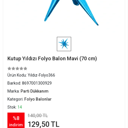
Kutup Yıldızı Folyo Balon Mavi (70 cm)
Ürün Kodu:
Yıldız-Folyo366
Barkod:
8697001300929
Marka:
Parti Dükkanım
Kategori:
Folyo Balonlar
Stok:
14
140,00 TL
%8
129,50 TL
indirim