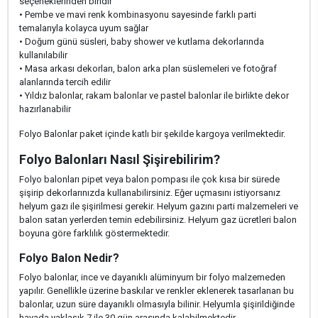
seçeneklerinden biridir
• Pembe ve mavi renk kombinasyonu sayesinde farklı parti
temalarıyla kolayca uyum sağlar
• Doğum günü süsleri, baby shower ve kutlama dekorlarında
kullanılabilir
• Masa arkası dekorları, balon arka plan süslemeleri ve fotoğraf
alanlarında tercih edilir
• Yıldız balonlar, rakam balonlar ve pastel balonlar ile birlikte dekor
hazırlanabilir
Folyo Balonlar paket içinde katlı bir şekilde kargoya verilmektedir.
Folyo Balonları Nasıl Şişirebilirim?
Folyo balonları pipet veya balon pompası ile çok kısa bir sürede
şişirip dekorlarınızda kullanabilirsiniz. Eğer uçmasını istiyorsanız
helyum gazı ile şişirilmesi gerekir. Helyum gazını parti malzemeleri ve
balon satan yerlerden temin edebilirsiniz. Helyum gaz ücretleri balon
boyuna göre farklılık göstermektedir.
Folyo Balon Nedir?
Folyo balonlar, ince ve dayanıklı alüminyum bir folyo malzemeden
yapılır. Genellikle üzerine baskılar ve renkler eklenerek tasarlanan bu
balonlar, uzun süre dayanıklı olmasıyla bilinir. Helyumla şişirildiğinde
havada yaklaşık 7 ile 30 gün arasında kalabilmektedir.