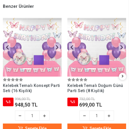
Benzer Ürünler
Kelebek Temalı Konsept Parti
Kelebek Temalı Doğum Günü
Seti (16 Kişilik)
Parti Seti (8 Kişilik)
996,00 TL
732,00 TL
%5
%5
948,50 TL
699,00 TL
Sepete Ekle
Sepete Ekle