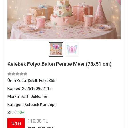
Kelebek Folyo Balon Pembe Mavi (78x51 cm)
Ürün Kodu:
Şekilli-Folyo355
Barkod:
2025160902115
Marka:
Parti Dükkanım
Kategori:
Kelebek Konsept
Stok:
20+
110,00 TL
%10