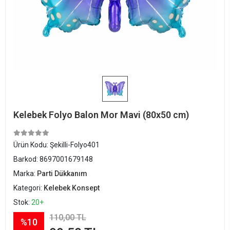
Kelebek Folyo Balon Mor Mavi (80x50 cm)
Ürün Kodu:
Şekilli-Folyo401
Barkod:
8697001679148
Marka:
Parti Dükkanım
Kategori:
Kelebek Konsept
Stok:
20+
110,00 TL
%10