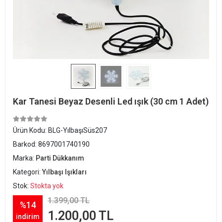
Kar Tanesi Beyaz Desenli Led ışık (30 cm 1 Adet)
Ürün Kodu:
BLG-YılbaşıSüs207
Barkod:
8697001740190
Marka:
Parti Dükkanım
Kategori:
Yılbaşı Işıkları
Stok:
Stokta yok
1.399,00 TL
%14
1.200,00 TL
indirim