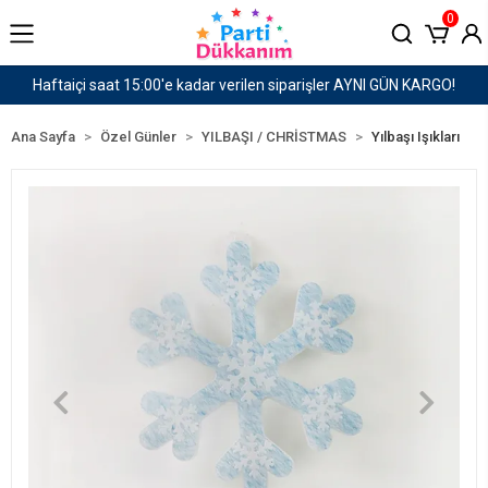
0
rişler AYNI GÜN KARGO!
1500 TL ve Üzeri Kargo Üc
Ana Sayfa
Özel Günler
YILBAŞI / CHRİSTMAS
Yılbaşı Işıkları