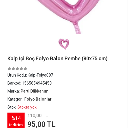
Kalp İçi Boş Folyo Balon Pembe (80x75 cm)
Ürün Kodu:
Kalp-Folyo087
Barkod:
1565654945453
Marka:
Parti Dükkanım
Kategori:
Folyo Balonlar
Stok:
Stokta yok
110,00 TL
%14
95,00 TL
indirim