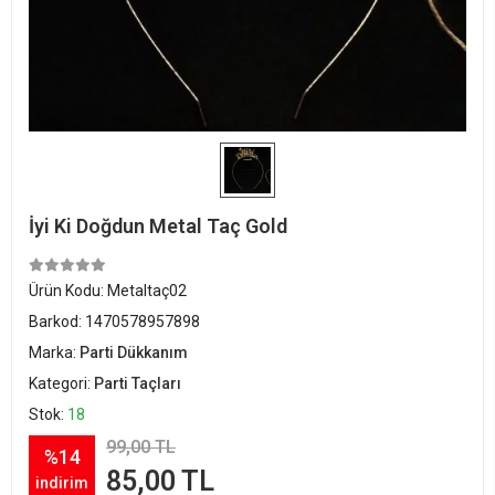
İyi Ki Doğdun Metal Taç Gold
Ürün Kodu:
Metaltaç02
Barkod:
1470578957898
Marka:
Parti Dükkanım
Kategori:
Parti Taçları
Stok:
18
99,00 TL
%14
85,00 TL
indirim