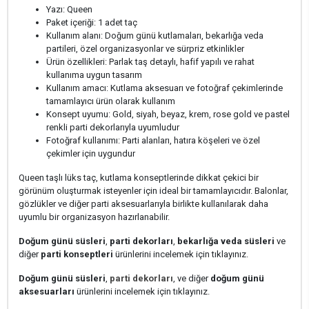
Yazı: Queen
Paket içeriği: 1 adet taç
Kullanım alanı: Doğum günü kutlamaları, bekarlığa veda
partileri, özel organizasyonlar ve sürpriz etkinlikler
Ürün özellikleri: Parlak taş detaylı, hafif yapılı ve rahat
kullanıma uygun tasarım
Kullanım amacı: Kutlama aksesuarı ve fotoğraf çekimlerinde
tamamlayıcı ürün olarak kullanım
Konsept uyumu: Gold, siyah, beyaz, krem, rose gold ve pastel
renkli parti dekorlarıyla uyumludur
Fotoğraf kullanımı: Parti alanları, hatıra köşeleri ve özel
çekimler için uygundur
Queen taşlı lüks taç, kutlama konseptlerinde dikkat çekici bir
görünüm oluşturmak isteyenler için ideal bir tamamlayıcıdır. Balonlar,
gözlükler ve diğer parti aksesuarlarıyla birlikte kullanılarak daha
uyumlu bir organizasyon hazırlanabilir.
Doğum günü süsleri
,
parti dekorları
,
bekarlığa veda süsleri
ve
diğer
parti konseptleri
ürünlerini incelemek için tıklayınız.
Doğum günü süsleri
,
parti dekorları
, ve diğer
doğum günü
aksesuarları
ürünlerini incelemek için tıklayınız.