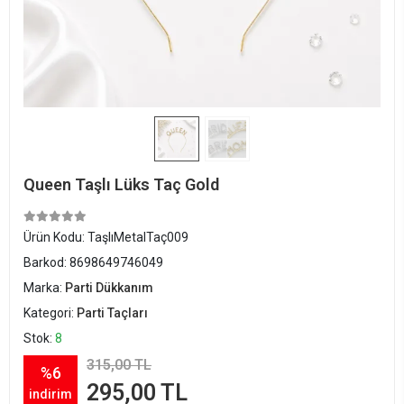
Queen Taşlı Lüks Taç Gold
Ürün Kodu:
TaşlıMetalTaç009
Barkod:
8698649746049
Marka:
Parti Dükkanım
Kategori:
Parti Taçları
Stok:
8
315,00 TL
%6
295,00 TL
indirim