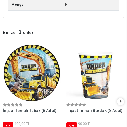
Menşei
TR
Benzer Ürünler
İnşaat Temalı Tabak (8 Adet)
İnşaat Temalı Bardak (8 Adet)
109,00 TL
90,00 TL
%9
%7