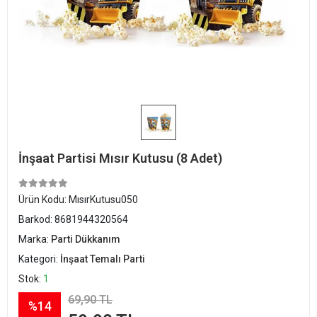
İnşaat Partisi Mısır Kutusu (8 Adet)
Ürün Kodu:
MısırKutusu050
Barkod:
8681944320564
Marka:
Parti Dükkanım
Kategori:
İnşaat Temalı Parti
Stok:
1
69,90 TL
%14