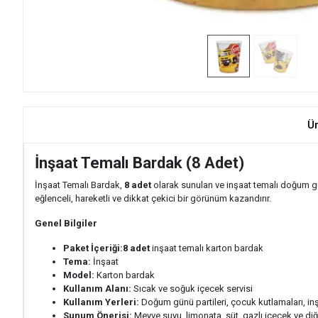
Ü
İnşaat Temalı Bardak (8 Adet)
İnşaat Temalı Bardak,
8 adet
olarak sunulan ve inşaat temalı doğum gün
eğlenceli, hareketli ve dikkat çekici bir görünüm kazandırır.
Genel Bilgiler
Paket İçeriği:
8 adet
inşaat temalı karton bardak
Tema:
İnşaat
Model:
Karton bardak
Kullanım Alanı:
Sıcak ve soğuk içecek servisi
Kullanım Yerleri:
Doğum günü partileri, çocuk kutlamaları, inş
Sunum Önerisi:
Meyve suyu, limonata, süt, gazlı içecek ve di