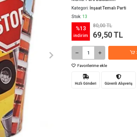
Kategori:
İnşaat Temalı Parti
Stok:
13
80,00 TL
%13
69,50 TL
indirim
Favorilerime ekle
Hızlı Gönderi
Güvenli Alışveriş