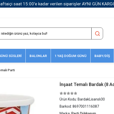
1500 TL ve Üzeri Kargo Ücretsiz!
ÜNÜ SÜSLERİ
BALONLAR
1 YAŞ DOĞUM GÜNÜ
BABY/DİŞ
emalı Parti
İnşaat Temalı Bardak (8 A
Ürün Kodu:
BardakLisanslı30
Barkod:
8697001116087
Marka:
Parti Dükkanım