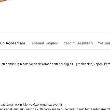
rün Açıklaması
Teslimat Bilgileri
Yardım Başlıkları
Yoruml
ü partileri için hazırlanan dekoratif parti bardağıdır. İş makineleri, kepçe, 
aat temalı etkinlikler ve özel organizasyonlar
ğer içeceklerin sunumunda kullanarak masa düzeninizi inşaat temasıyla tamamla