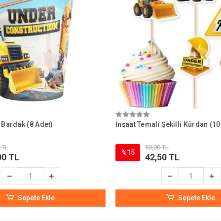
 Bardak (8 Adet)
İnşaat Temalı Şekilli Kürdan (10
 TL
50,00 TL
%15
00 TL
42,50 TL
Sepete Ekle
Sepete Ekle