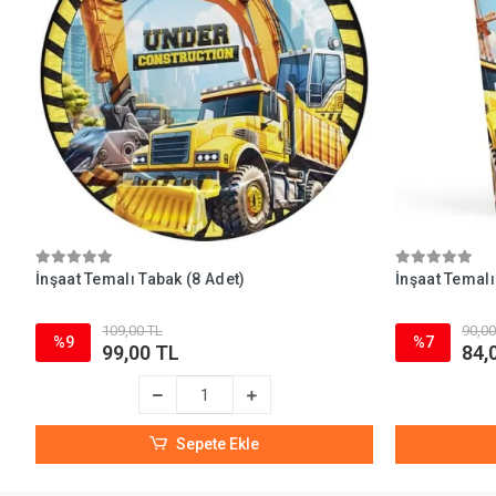
İnşaat Temalı Tabak (8 Adet)
İnşaat Temalı
109,00 TL
90,00
%9
%7
99,00 TL
84,
Sepete Ekle