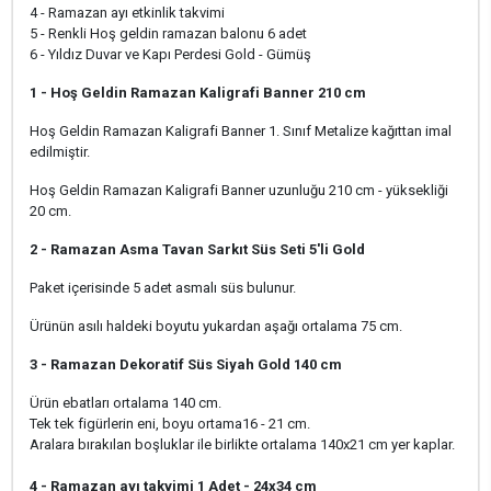
4 - Ramazan ayı etkinlik takvimi
5 - Renkli Hoş geldin ramazan balonu 6 adet
6 - Yıldız Duvar ve Kapı Perdesi Gold - Gümüş
1 - Hoş Geldin Ramazan Kaligrafi Banner 210 cm
Hoş Geldin Ramazan Kaligrafi Banner 1. Sınıf Metalize kağıttan imal
edilmiştir.
Hoş Geldin Ramazan Kaligrafi Banner uzunluğu 210 cm - yüksekliği
20 cm.
2 - Ramazan Asma Tavan Sarkıt Süs Seti 5'li Gold
Paket içerisinde 5 adet asmalı süs bulunur.
Ürünün asılı haldeki boyutu yukardan aşağı ortalama 75 cm.
3 - Ramazan Dekoratif Süs Siyah Gold 140 cm
Ürün ebatları ortalama 140 cm.
Tek tek figürlerin eni, boyu ortama16 - 21 cm.
Aralara bırakılan boşluklar ile birlikte ortalama 140x21 cm yer kaplar.
4 - Ramazan ayı takvimi 1 Adet - 24x34 cm