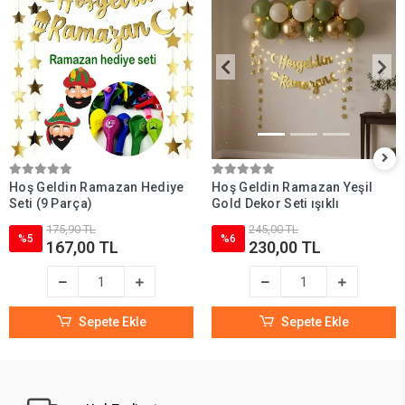
Hoş Geldin Ramazan Hediye
Hoş Geldin Ramazan Yeşil
Seti (9 Parça)
Gold Dekor Seti ışıklı
175,90 TL
245,00 TL
%5
%6
167,00 TL
230,00 TL
Sepete Ekle
Sepete Ekle