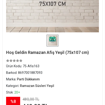
Hoş Geldin Ramazan Afiş Yeşil (75x107 cm)
Ürün Kodu:
75-Afis163
Barkod:
8697001887093
Marka:
Parti Dükkanım
Kategori:
Ramazan Süsleri Yeşil
Stok:
20+
480,00 TL
%8