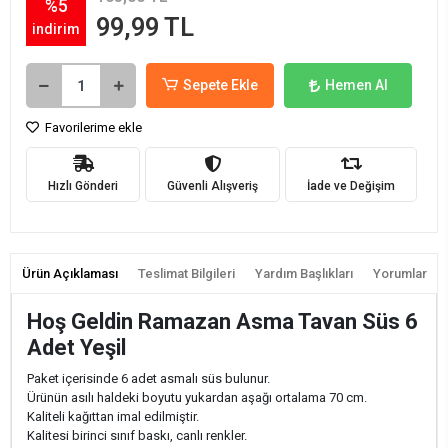
%5
99,99 TL
indirim
Sepete Ekle
Hemen Al
Favorilerime ekle
Hızlı Gönderi
Güvenli Alışveriş
İade ve Değişim
Ürün Açıklaması
Teslimat Bilgileri
Yardım Başlıkları
Yorumlar
Hoş Geldin Ramazan Asma Tavan Süs 6
Adet Yeşil
Paket içerisinde 6 adet asmalı süs bulunur.
Ürünün asılı haldeki boyutu yukardan aşağı ortalama 70 cm.
Kaliteli kağıttan imal edilmiştir.
Kalitesi birinci sınıf baskı, canlı renkler.