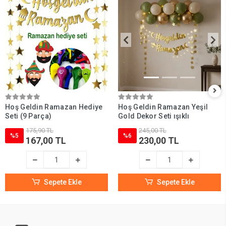
Hoş Geldin Ramazan Hediye
Hoş Geldin Ramazan Yeşil
Seti (9 Parça)
Gold Dekor Seti ışıklı
175,90 TL
245,00 TL
%5
%6
167,00 TL
230,00 TL
Sepete Ekle
Sepete Ekle