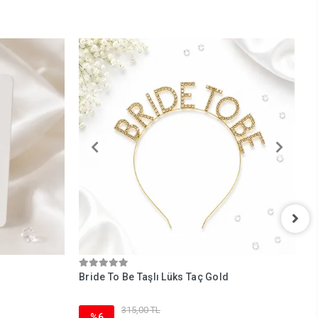
Bride To Be Taşlı Lüks Taç Gold
B
315,00 TL
%6