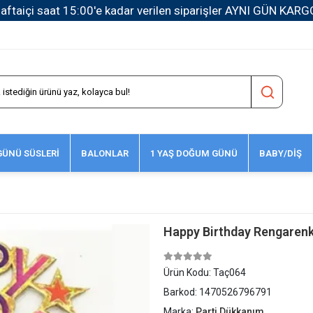
1500 TL ve Üzeri Kargo Ücretsiz!
ÜNÜ SÜSLERİ
BALONLAR
1 YAŞ DOĞUM GÜNÜ
BABY/DİŞ
Happy Birthday Rengaren
Ürün Kodu:
Taç064
Barkod:
1470526796791
Marka:
Parti Dükkanım