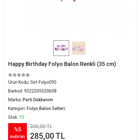
Happy Birthday Folyo Balon Renkli (35 cm)
Ürün Kodu:
Set-Folyo095
Barkod:
9522205520608
Marka:
Parti Dükkanım
Kategori:
Folyo Balon Setleri
Stok:
10
300,00 TL
%5
285,00 TL
indirim