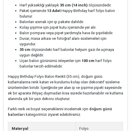
Harf yüksekliği yaklaşık
35 cm (14 inch)
ölçüsündedir.
Paket içerisinde
13 Adet
Happy Birthday harf folyo balon
bulunur.
Balonları asmak için ip pakete dahildir.
Kolay şişirme için pipet kutu içerisinde yer alır.
Balon pompası veya pipet yardımıyla hava ile şişirilebilir.
Duvar, masa arkası ve fotoğraf alanı süslemeleri için
uygundur.
35 cm
ölçüsündeki harf balonlar helyum gazı ile uçmaya
uygun değildir.
Uçan balon görünümü isteyenler için
100 cm
harf folyo
balonlar tercih edilmelidir.
Happy Birthday Folyo Balon Renkli (35 cm), doğum günü
kutlamalarına renk katan ve kurulumu kolay olan dekoratif süsleme
ürünlerinden biridir. İçeriğinde yer alan ip ve şişirme pipeti sayesinde
ek bir aparata ihtiyaç duymadan kısa sürede hazırlanabilir ve kutlama
alanında şık bir yazı dekoru oluşturur.
Farklı renk ve boyut seçeneklerini incelemek için
doğum günü
balonları
kategorimizi ziyaret edebilirsiniz.
Materyal
Folyo