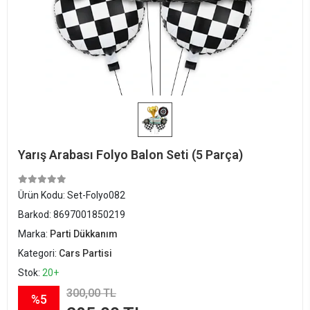
Yarış Arabası Folyo Balon Seti (5 Parça)
Ürün Kodu:
Set-Folyo082
Barkod:
8697001850219
Marka:
Parti Dükkanım
Kategori:
Cars Partisi
Stok:
20+
300,00 TL
%5