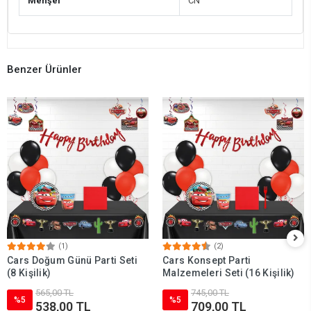
Menşei
CN
Benzer Ürünler
(1)
(2)
Cars Doğum Günü Parti Seti
Cars Konsept Parti
(8 Kişilik)
Malzemeleri Seti (16 Kişilik)
565,00 TL
745,00 TL
%5
%5
538,00 TL
709,00 TL