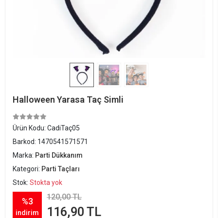
Halloween Yarasa Taç Simli
Ürün Kodu:
CadiTaç05
Barkod:
1470541571571
Marka:
Parti Dükkanım
Kategori:
Parti Taçları
Stok:
Stokta yok
120,00 TL
%3
116,90 TL
indirim