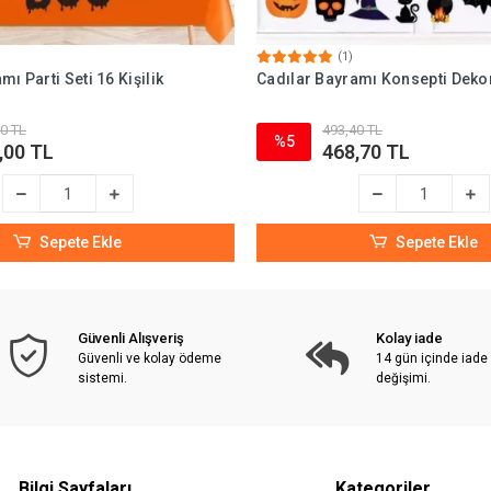
(1)
ı Parti Seti 16 Kişilik
Cadılar Bayramı Konsepti Dekor
0 TL
493,40 TL
%5
,00 TL
468,70 TL
Sepete Ekle
Sepete Ekle
Güvenli Alışveriş
Kolay iade
Güvenli ve kolay ödeme
14 gün içinde iade
sistemi.
değişimi.
Bilgi Sayfaları
Kategoriler