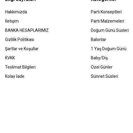
Hakkımızda
Parti Konseptleri
İletişim
Parti Malzemeleri
BANKA HESAPLARIMIZ
Doğum Günü Süsleri
Gizlilik Politikası
Balonlar
Şartlar ve Koşullar
1 Yaş Doğum Günü
KVKK
Baby/Diş
Teslimat Bilgileri
Özel Günler
Kolay İade
Sünnet Süsleri
Havale Bildirimleri
Sıkça Sorulan Sorular
m Hakları Saklıdır