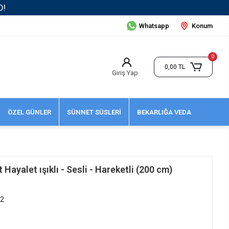
Whatsapp
Konum
0
0,00 TL
Giriş Yap
ÖZEL GÜNLER
SÜNNET SÜSLERİ
BEKARLIĞA VEDA
Hayalet ışıklı - Sesli - Hareketli (200 cm)
42