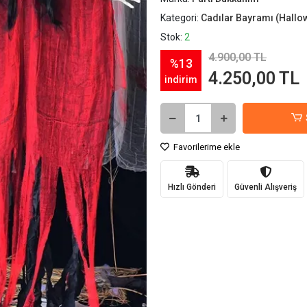
Kategori:
Cadılar Bayramı (Hallo
Stok:
2
4.900,00 TL
%13
4.250,00 TL
indirim
Favorilerime ekle
Hızlı Gönderi
Güvenli Alışveriş