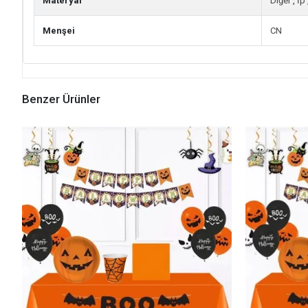
Materyal
Diğer
,
İp
Menşei
CN
Benzer Ürünler