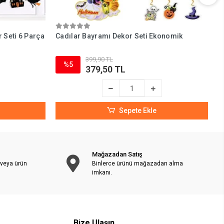
 Seti 6 Parça
Cadılar Bayramı Dekor Seti Ekonomik
K
399,90 TL
%5
379,50 TL
Sepete Ekle
Mağazadan Satış
 veya ürün
Binlerce ürünü mağazadan alma
imkanı.
Bize Ulaşın