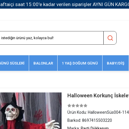
1500 TL ve Üzeri Kargo Ücretsiz!
ÜNÜ SÜSLERİ
BALONLAR
1 YAŞ DOĞUM GÜNÜ
BABY/DİŞ
Halloween Korkunç İskelet 
Ürün Kodu:
HalloweenSüs004-11
Barkod:
8697415503220
Marka:
Parti Dükkanım