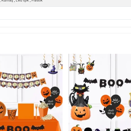
,
Kumaş
,
Led Işık
,
Plastik