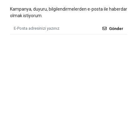
Kampanya, duyuru, bilgilendirmelerden e-posta ile haberdar
olmak istiyorum.
Gönder
Tüm bilgileriniz 256bit SSL Sertifikası ile korunmaktadır.
© 2011 - 2026
Tü