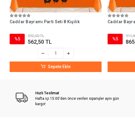
Cadılar Bayramı Parti Seti 8 Kişilik
Cadılar Bayram
592,00 TL
911,8
%5
%5
562,50 TL
865
Sepete Ekle
Hızlı Teslimat
Hafta içi 15:00'den önce verilen siparişler aynı gün
kargo!