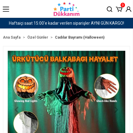
0
RGO!
1500 TL ve Üzeri Kargo Ücretsiz!
Ana Sayfa
Özel Günler
Cadılar Bayramı (Halloween)