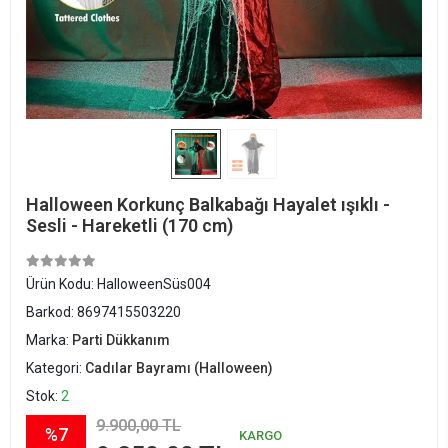
Halloween Korkunç Balkabağı Hayalet ışıklı -
Sesli - Hareketli (170 cm)
Ürün Kodu:
HalloweenSüs004
Barkod:
8697415503220
Marka:
Parti Dükkanım
Kategori:
Cadılar Bayramı (Halloween)
Stok:
2
9.900,00 TL
%7
KARGO