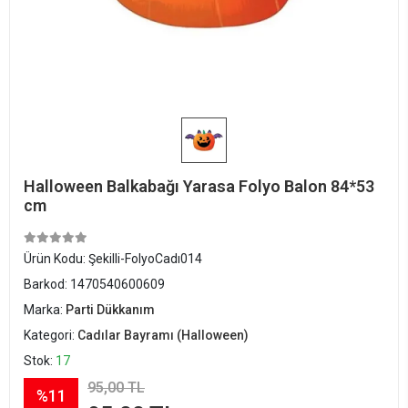
Halloween Balkabağı Yarasa Folyo Balon 84*53
cm
Ürün Kodu:
Şekilli-FolyoCadı014
Barkod:
1470540600609
Marka:
Parti Dükkanım
Kategori:
Cadılar Bayramı (Halloween)
Stok:
17
95,00 TL
%11