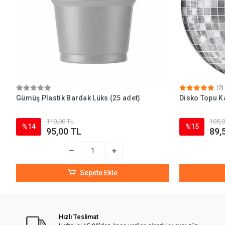
(2)
Gümüş Plastik Bardak Lüks (25 adet)
Disko Topu Ka
110,00 TL
105,0
%14
%15
95,00 TL
89,
Sepete Ekle
Hızlı Teslimat