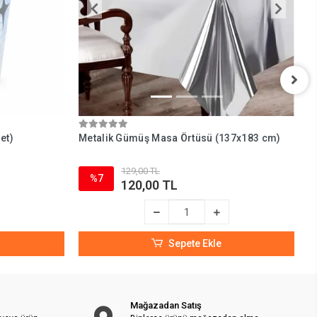
et)
Metalik Gümüş Masa Örtüsü (137x183 cm)
H
B
129,00 TL
%7
120,00 TL
Sepete Ekle
Mağazadan Satış