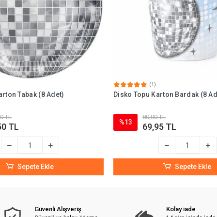
(1)
rton Tabak (8 Adet)
Disko Topu Karton Bardak (8 Ad
0 TL
80,00 TL
%13
50 TL
69,95 TL
Sepete Ekle
Sepete Ekle
Güvenli Alışveriş
Kolay iade