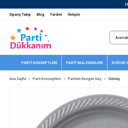
Sipariş Takip
Blog
Yardım
İletişim
PARTİ KONSEPTLERİ
PARTİ MALZEMELERİ
DOĞUM G
Ana Sayfa
Parti Konseptleri
Partinin Rengini Seç
Gümüş