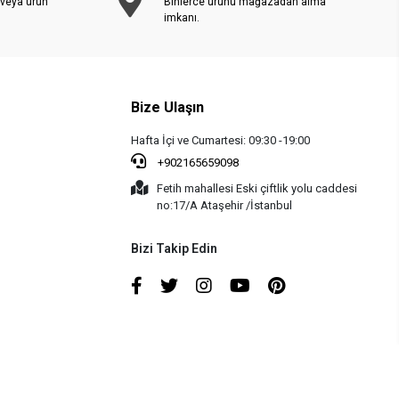
 veya ürün
Binlerce ürünü mağazadan alma
imkanı.
Bize Ulaşın
Hafta İçi ve Cumartesi: 09:30 -19:00
+902165659098
Fetih mahallesi Eski çiftlik yolu caddesi
no:17/A Ataşehir /İstanbul
Bizi Takip Edin