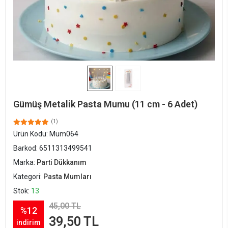
Gümüş Metalik Pasta Mumu (11 cm - 6 Adet)
(1)
Ürün Kodu:
Mum064
Barkod:
6511313499541
Marka:
Parti Dükkanım
Kategori:
Pasta Mumları
Stok:
13
45,00 TL
%12
39,50 TL
indirim