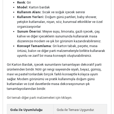
Renk:
Gri
Model:
Karton bardak
Kullanım Alanı:
Sıcak ve soğuk içecek servisi
Kullanım Yerleri:
Doğum günü partileri, baby shower,
yetişkin kutlamaları, nişan, söz, kurumsal etkinlikler ve özel
organizasyonlar
Sunum Önerisi:
Meyve suyu, limonata, gazlı içecek, çay,
kahve ve diğer içeceklerin sunumunda kullanarak masa
düzeninize modern ve şık bir görünüm kazandırabilirsiniz.
Konsept Tamamlama:
Gri karton tabak, peçete, masa
örtüsü, balon ve diğer parti malzemeleriyle birlikte kullanarak
uyumlu ve zarif bir masa konsepti oluşturabilirsiniz.
Gri Karton Bardak, içecek sunumlarını tamamlayan dekoratif parti
ürünlerinden biridir. Nötr gri rengi sayesinde siyah, beyaz, gümüş,
mavi ve pastel tonlardaki birçok farklı konseptle kolayca uyum
sağlar. Modern görünümü ve pratik kullanımıyla doğum günü
kutlamaları ve özel davetlerde masa dekorasyonunun şık
tamamlayıcılarından biridir.
Gri temalı diğer parti malzemeleri için tıklayın.
Gıda ile Uyumluluğu
Gıda ile Teması Uygundur.