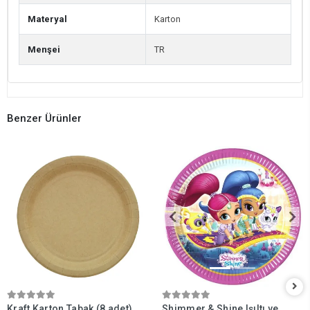
Materyal
Karton
Menşei
TR
Benzer Ürünler
Kraft Karton Tabak (8 adet)
Shimmer & Shine Işıltı ve