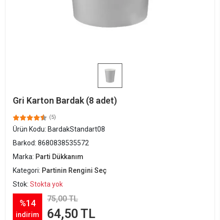
Gri Karton Bardak (8 adet)
(5)
Ürün Kodu:
BardakStandart08
Barkod:
8680838535572
Marka:
Parti Dükkanım
Kategori:
Partinin Rengini Seç
Stok:
Stokta yok
75,00 TL
%14
64,50 TL
indirim