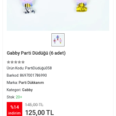
Gabby Parti Düdüğü (6 adet)
Ürün Kodu:
PartiDüdüğü058
Barkod:
8697001786990
Marka:
Parti Dükkanım
Kategori:
Gabby
Stok:
20+
145,00 TL
%14
125,00 TL
indirim