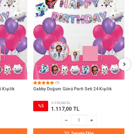
(1)
 Kişilik
Gabby Doğum Günü Parti Seti 24 Kişilik
G
1.172,00 TL
%5
1.117,00 TL
Sepete Ekle