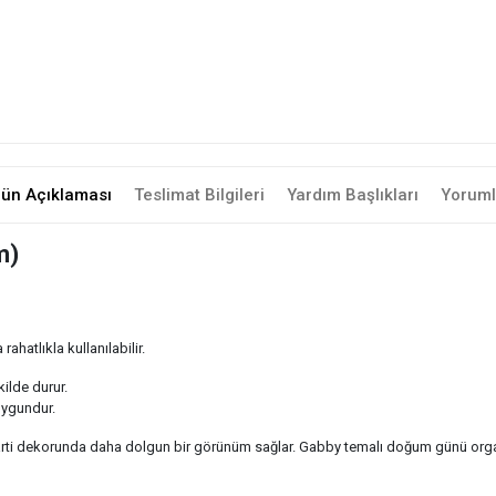
rün Açıklaması
Teslimat Bilgileri
Yardım Başlıkları
Yoruml
m)
hatlıkla kullanılabilir.
ilde durur.
uygundur.
 parti dekorunda daha dolgun bir görünüm sağlar. Gabby temalı doğum günü or