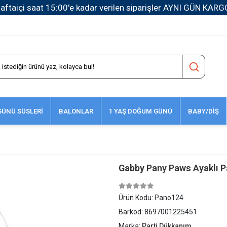
1500 TL ve Üzeri Kargo Ücretsiz!
ÜNÜ SÜSLERİ
BALONLAR
1 YAŞ DOĞUM GÜNÜ
BABY/DİŞ
Gabby Pany Paws Ayaklı P
Ürün Kodu:
Pano124
Barkod:
8697001225451
Marka:
Parti Dükkanım