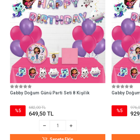
Gabby Doğum Günü Parti Seti 8 Kişilik
Gabby Doğum G
682,00 TL
976,0
%5
%5
649,50 TL
929
Sepete Ekle