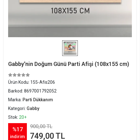
Gabby'nin Doğum Günü Parti Afişi (108x155 cm)
Ürün Kodu:
155-Afis206
Barkod:
8697001792052
Marka:
Parti Dükkanım
Kategori:
Gabby
Stok:
20+
900,00 TL
%17
749,00 TL
indirim