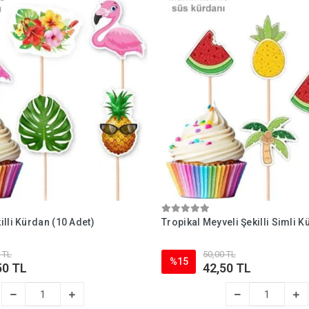
lli Kürdan (10 Adet)
Tropikal Meyveli Şekilli Simli K
 TL
50,00 TL
%15
50 TL
42,50 TL