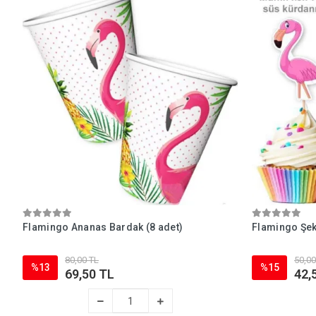
Flamingo Ananas Bardak (8 adet)
Flamingo Şeki
80,00 TL
50,00
%13
%15
69,50 TL
42,