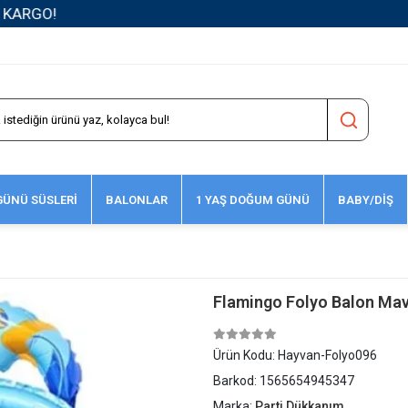
1500 TL ve Üzeri Kargo Ücretsiz!
ÜNÜ SÜSLERİ
BALONLAR
1 YAŞ DOĞUM GÜNÜ
BABY/DİŞ
Flamingo Folyo Balon Mav
Ürün Kodu:
Hayvan-Folyo096
Barkod:
1565654945347
Marka:
Parti Dükkanım