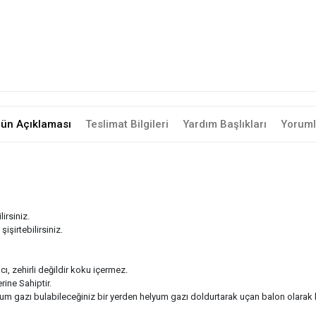
rün Açıklaması
Teslimat Bilgileri
Yardım Başlıkları
Yoruml
irsiniz.
şirtebilirsiniz.
cı, zehirli değildir koku içermez.
ine Sahiptir.
azı bulabileceğiniz bir yerden helyum gazı doldurtarak uçan balon olarak kul