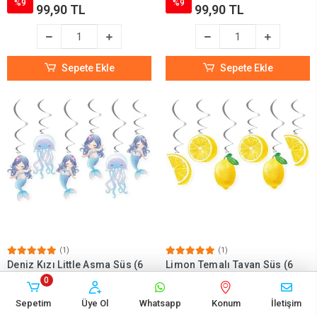
%9
%9
99,90 TL
99,90 TL
Sepete Ekle
Sepete Ekle
(1)
(1)
Deniz Kızı Little Asma Süs (6
Limon Temalı Tavan Süs (6
Adet)
Adet)
0
110,00 TL
110,00 TL
Sepetim
Üye Ol
Whatsapp
Konum
İletişim
%9
%9
99,90 TL
99,90 TL