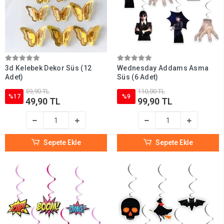
3d Kelebek Dekor Süs (12
Wednesday Addams Asma
Adet)
Süs (6 Adet)
59,90 TL
110,00 TL
%17
%9
49,90 TL
99,90 TL
Sepete Ekle
Sepete Ekle