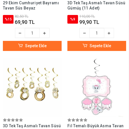
29 Ekim Cumhuriyet Bayramı
3D Tek Taş Asmalı Tavan Süsü
Tavan Süs Beyaz
Gümüş (11 Adet)
82,50 TL
110,00 TL
%15
%9
69,90 TL
99,90 TL
Sepete Ekle
Sepete Ekle
3D Tek Taş Asmalı Tavan Süsü
Fil Temalı Büyük Asma Tavan