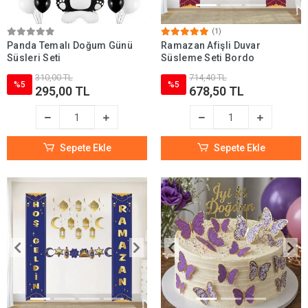
(1)
Panda Temalı Doğum Günü
Ramazan Afişli Duvar
Süsleri Seti
Süsleme Seti Bordo
310,00 TL
714,40 TL
%5
%5
295,00 TL
678,50 TL
Sepete Ekle
Sepete Ekle