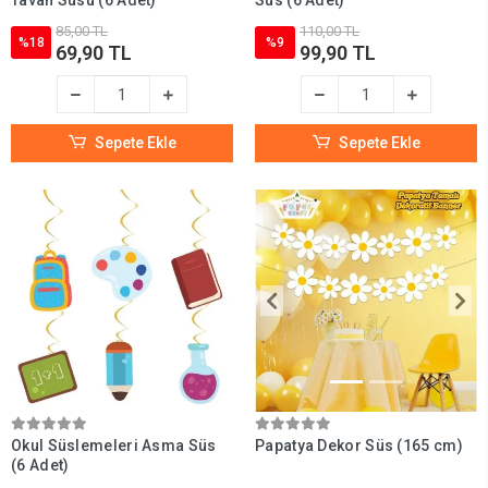
Tavan Süsü (6 Adet)
Süs (6 Adet)
85,00 TL
110,00 TL
%18
%9
69,90 TL
99,90 TL
Sepete Ekle
Sepete Ekle
Okul Süslemeleri Asma Süs
Papatya Dekor Süs (165 cm)
(6 Adet)