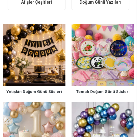
Afişler Çeşitleri
Doğum Günü Yazıları
Doğum Günü Süsleri Fiyatları
Doğum günü süsleri fiyatları ürünün türüne, set ya da tekli olmasına ve
kullanılan malzemeye göre değişiklik gösterebilir. Bu kategoride uygun
fiyatlı seçeneklerden daha kapsamlı setlere kadar birçok alternatif bulunur.
Dönemsel kampanyalar ve indirimli ürünlerle bütçenizi zorlamadan
alışveriş yapabilirsiniz.
Online Sipariş ve Hızlı Gönderim
İhtiyacınız olan tüm doğum günü parti malzemelerini Parti Dükkanım
üzerinden kolayca sipariş edebilirsiniz. Hafta içi belirli saatlere kadar
verilen siparişler aynı gün kargoya teslim edilir. Dilerseniz Ataşehir’de
bulunan mağazamızdan da ürünleri yerinde inceleyerek satın alabilirsiniz.
Doğum günü organizasyonunu tamamlamak isteyenler için küçük hatıralar
Yetişkin Doğum Günü Süsleri
Temalı Doğum Günü Süsleri
da önemlidir. Misafirleriniz için hazırlayabileceğiniz
doğum günü
hediyelikleri
, kutlamayı daha anlamlı hale getirir.
Doğum günü kutlamaları için aradığınız tüm süsleme ürünlerini bu
kategoride bulabilir, konseptinize uygun seçimlerle keyifli ve düzenli bir
parti hazırlayabilirsiniz.