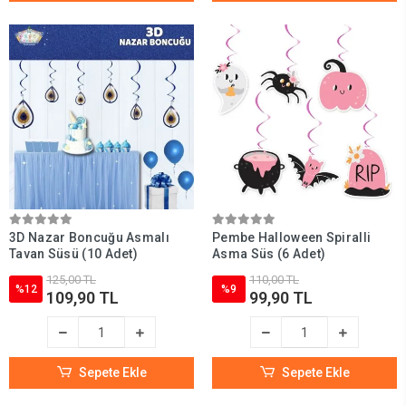
3D Nazar Boncuğu Asmalı
Pembe Halloween Spiralli
Tavan Süsü (10 Adet)
Asma Süs (6 Adet)
125,00 TL
110,00 TL
%12
%9
109,90 TL
99,90 TL
Sepete Ekle
Sepete Ekle