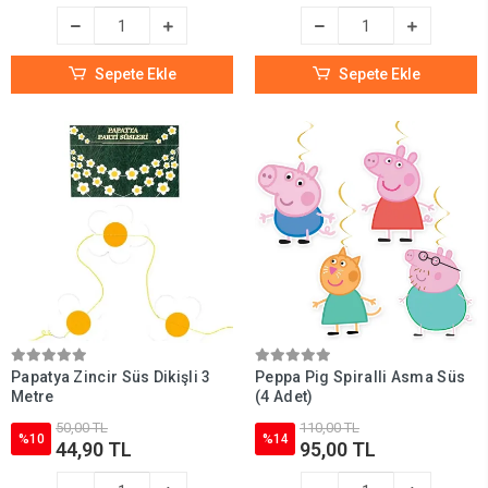
Sepete Ekle
Sepete Ekle
Papatya Zincir Süs Dikişli 3
Peppa Pig Spiralli Asma Süs
Metre
(4 Adet)
50,00 TL
110,00 TL
%10
%14
44,90 TL
95,00 TL