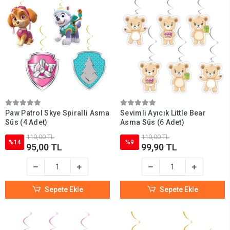
Paw Patrol Skye Spiralli Asma
Sevimli Ayıcık Little Bear
Süs (4 Adet)
Asma Süs (6 Adet)
110,00 TL
110,00 TL
%14
%9
95,00 TL
99,90 TL
Sepete Ekle
Sepete Ekle