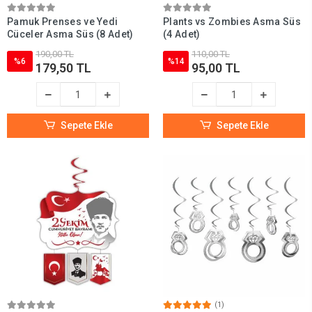
Pamuk Prenses ve Yedi
Plants vs Zombies Asma Süs
Cüceler Asma Süs (8 Adet)
(4 Adet)
190,00 TL
110,00 TL
%6
%14
179,50 TL
95,00 TL
Sepete Ekle
Sepete Ekle
(1)