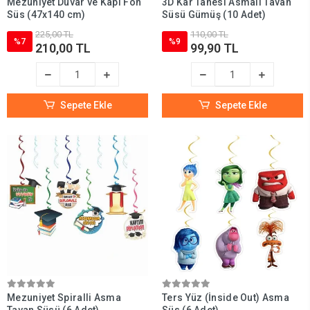
Mezuniyet Duvar ve Kapı Fon
3D Kar Tanesi Asmalı Tavan
Süs (47x140 cm)
Süsü Gümüş (10 Adet)
225,00 TL
110,00 TL
%7
%9
210,00 TL
99,90 TL
Sepete Ekle
Sepete Ekle
Mezuniyet Spiralli Asma
Ters Yüz (İnside Out) Asma