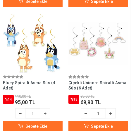
Sepete Ekle
Sepete Ekle
Bluey Spiralli Asma Süs (4
Çiçekli Unicorn Spiralli Asma
Adet)
Süs (6 Adet)
110,00 TL
85,00 TL
%14
%18
95,00 TL
69,90 TL
Sepete Ekle
Sepete Ekle