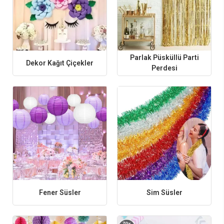
Dikkat Edilmeli?
Parti Setleri ile Pratik Çözümler
Doğum günü hazırlıklarını hızlandırmak isteyenler için parti setleri büyük
kolaylık sağlar. Balonlar, “Happy Birthday” yazıları ve dekoratif süslerden
Parlak Püsküllü Parti
oluşan setler sayesinde tek tek ürün seçmekle uğraşmadan uyumlu bir
Dekor Kağıt Çiçekler
konsept oluşturabilirsiniz. Gold, gümüş ve siyah tonların bir arada
Perdesi
kullanıldığı setler en çok tercih edilen seçenekler arasında yer alır.
Tema ve Mekana Uygun Süsler
Doğum günü süsleri seçerken kutlamanın yapılacağı alan ve belirlenen
tema önemlidir. Evde yapılan kutlamalar için duvar ve masa süsleri öne
çıkarken, geniş alanlarda
balon zincirleri
, arka fon perdeleri ve asma
süsler daha etkili sonuç verir. Fener süsler, petek süsler, yelpazeler ve folyo
balonlar farklı kombinlerle kullanılabilir.
Doğum Günü Parti Süsleri Nelerdir?
Doğum günü parti süsleri; balonlar, bannerlar, masa dekorasyon ürünleri,
duvar süsleri, parti setleri ve temalı aksesuarlardan oluşur. Kutlama
konseptine uygun seçilen ürünler sayesinde sade bir alan kısa sürede
Fener Süsler
Sim Süsler
eğlenceli ve dikkat çekici bir görünüme dönüştürülebilir. Özellikle doğum
günü masa süsleri ve doğum günü duvar süsleri, parti alanının en çok
dikkat çeken dekorasyon ürünleri arasında yer almaktadır.