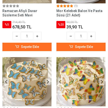
(1)
Ramazan Afişli Duvar
Mor Kelebek Balon Ve Pasta
Süsleme Seti Mavi
Süsü (21 Adet)
714,40 TL
50,00 TL
%5
%20
678,50 TL
39,90 TL
Sepete Ekle
Sepete Ekle