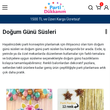
0
Haftaiçi saat 15:00'e kadar verilen siparişler AYNI GÜN KARGO!
Doğum Günü Süsleri
Hayalinizdeki parti konseptini planlamak için ihtiyacınız olan tüm doğum
günü süsleri ve doğum günü parti süsleri bu kategoride bir arada. Evde, iş
yerinde ya da özel mekanlarda düzenlenen kutlamalar için farklı temalara
ve bütçelere uygun süsleme seçenekleriyle doğum günü hazırlıklarını
kolayca tamamlayabilirsiniz. Renkli balonlardan dekoratif yazılara,
setlerden tekli ürünlere kadar geniş ürün çeşitliliğiyle parti planlaması artık
çok daha pratik.
Doğum günleri, sevdiklerimizle bir araya geldiğimiz en özel anlardan biridir.
Küçük bir sürpriz ya da özenle planlanmış bir kutlama, bu günü unutulmaz
kılar. Bu nedenle doğum günü süslerinin hem konsepte uygun hem de
bütçeyi zorlamayan seçeneklerden oluşması önemlidir. Parti Dükkanım’da
her bütçeye hitap eden uygun fiyatlı doğum günü süsleri bulabilirsiniz.
Doğum Günü Süsleri Seçerken Nelere