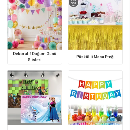
Tekli Ürünlerle Kişisel Dokunuşlar
Doğum günü süslemelerinde kişisel detaylar, hazırlanan konsepti daha
özel ve bütünlüklü hale getirir. Masa düzeninde kullanılacak masa etekleri,
dekoratif aksesuarlar ve sunum tamamlayıcıları sayesinde sade bir alan
bile kısa sürede dikkat çekici bir görünüme kavuşur. Özellikle pasta
sunumunun ön planda olduğu kutlamalarda kullanılan
pasta üzeri
mumlar
, doğum günü temasını güçlendiren küçük ama etkili dokunuşlar
sunar.
Dekoratif Doğum Günü
Püsküllü Masa Eteği
Süsleri
Kutlamaya eğlence katmak isteyenler için tekli ürünler arasında farklı
alternatifler bulunur. Özellikle çocuk partilerinde tercih edilen
pinyata
modelleri
, hem görsel hem de etkileşimli bir süsleme seçeneği olarak
öne çıkar. Misafirlerin sürece dahil olduğu bu tür detaylar, doğum günü
kutlamalarının daha keyifli ve akılda kalıcı olmasına katkı sağlar.
Doğum Günü Süsleri Nasıl Seçilir?
Doğum günü süsleri seçilirken kutlamaya katılacak yaş grubu, tema ve
mekan büyüklüğü dikkate alınmalıdır. Çocuk doğum günü
organizasyonlarında karakter temalı süsler ve renkli balonlar ön plana
çıkarken, yetişkin kutlamalarında daha sade ve şık dekorasyon ürünleri
tercih edilmektedir. Doğru ürün kombinasyonları ile hem bütçeye uygun
hem de konseptle uyumlu bir parti ortamı oluşturulabilir.