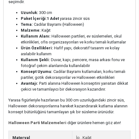
seçimdir.
Uzunluk:
300 cm
Paket İçeriği:
1 Adet
yarasa zincir süs
Tema:
Cadılar Bayramı (Halloween)
Malzeme:
Kağıt
Kullanım Alanı:
Halloween partileri, ev süslemeleri, okul
etkinlikleri, ofis organizasyonları ve korku temalı kutlamalar
Ürün Özellikleri:
Hafif yapı, dekoratif tasarım ve kolay
asılabilir kullanım
Kullanım Şekli:
Duvar, kapı, pencere, masa arkası fonu ve
fotoğraf çekim alanlarında kullanılabilir
Konsept Uyumu:
Cadılar Bayramı kutlamaları, korku temalı
partiler, gotik dekorasyonlar ve Halloween etkinlikleri
Avantajı:
Parti alanına Halloween konseptini yansıtan dikkat
çekici ve tamamlayıcı bir dekorasyon kazandırır.
Yarasa figürleriyle hazırlanan bu 300 cm uzunluğundaki zincir süs,
Halloween dekorasyonlarına hareket kazandırarak kutlama alanının
konsept bütünlüğünü tamamlayan şık bir süsleme ürünüdür.
Halloween Parti Malzemeleri
diğer ürünlere hemen göz atın!
Materyal
İp
,
Kağıt