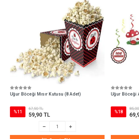
Uğur Böceği Mısır Kutusu (8 Adet)
Uğur Böceği 
67,50 TL
85,00
%11
%18
59,90 TL
69,