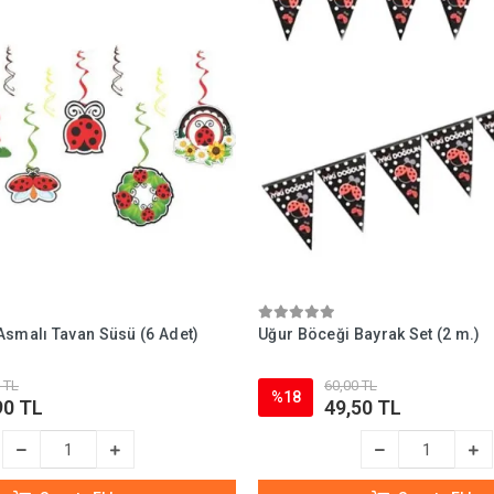
Asmalı Tavan Süsü (6 Adet)
Uğur Böceği Bayrak Set (2 m.)
 TL
60,00 TL
%18
90 TL
49,50 TL