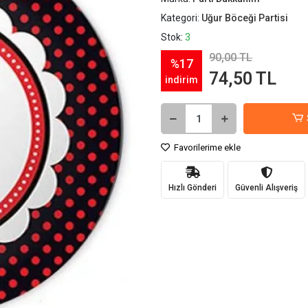
Kategori:
Uğur Böceği Partisi
Stok:
3
90,00 TL
%17
74,50 TL
indirim
Favorilerime ekle
Hızlı Gönderi
Güvenli Alışveriş