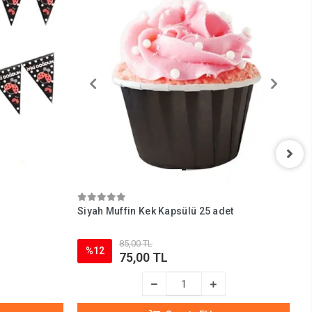
Siyah Muffin Kek Kapsülü 25 adet
S
A
85,00 TL
%12
75,00 TL