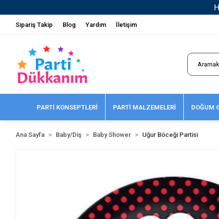
Sipariş Takip
Blog
Yardım
İletişim
PARTİ KONSEPTLERİ
PARTİ MALZEMELERİ
DOĞUM G
Ana Sayfa
Baby/Diş
Baby Shower
Uğur Böceği Partisi