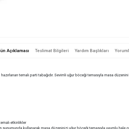
rün Açıklaması
Teslimat Bilgileri
Yardım Başlıkları
Yoruml
 hazırlanan temalı parti tabağıdır. Sevimli uğur böceği temasıyla masa düzenini
emalı etkinlikler
arın sunumunda kullanarak masa düzeninizi uğur böceği temasıyla uyumlu hale get