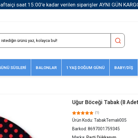
1500 TL ve Üzeri Kargo Ücretsiz!
ÜNÜ SÜSLERİ
BALONLAR
1 YAŞ DOĞUM GÜNÜ
BABY/DİŞ
Uğur Böceği Tabak (8 Adet
(1)
Ürün Kodu:
TabakTemalı005
Barkod:
8697001759345
Marka:
Parti Dükkanım