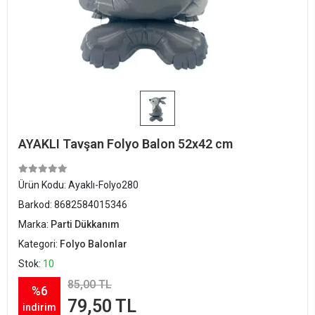
AYAKLI Tavşan Folyo Balon 52x42 cm
Ürün Kodu:
Ayaklı-Folyo280
Barkod:
8682584015346
Marka:
Parti Dükkanım
Kategori:
Folyo Balonlar
Stok:
10
85,00 TL
%6
79,50 TL
indirim