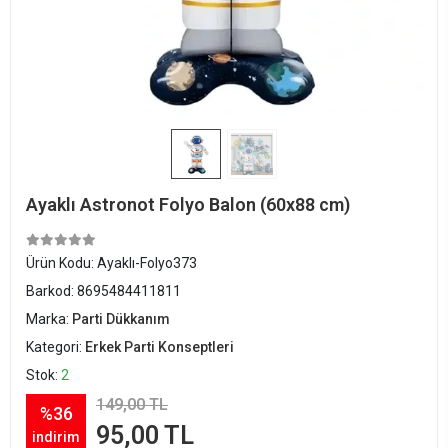
Ayaklı Astronot Folyo Balon (60x88 cm)
Ürün Kodu:
Ayaklı-Folyo373
Barkod:
8695484411811
Marka:
Parti Dükkanım
Kategori:
Erkek Parti Konseptleri
Stok:
2
149,00 TL
%36
95,00 TL
indirim