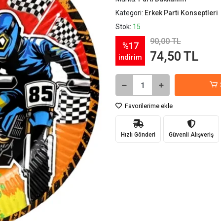
Kategori:
Erkek Parti Konseptleri
Stok:
15
90,00 TL
%17
74,50 TL
indirim
Favorilerime ekle
Hızlı Gönderi
Güvenli Alışveriş