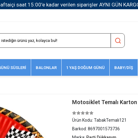
1500 TL ve Üzeri Kargo Ücretsiz!
ÜNÜ SÜSLERİ
BALONLAR
1 YAŞ DOĞUM GÜNÜ
BABY/DİŞ
Motosiklet Temalı Karton 
Ürün Kodu:
TabakTemalı121
Barkod:
8697001573736
Marka:
Parti Dükkanım