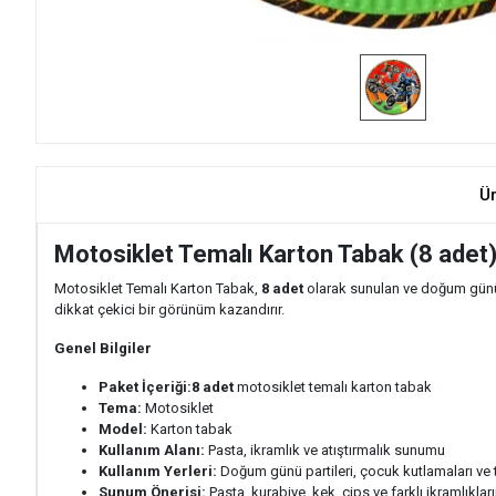
Ü
Motosiklet Temalı Karton Tabak (8 adet
Motosiklet Temalı Karton Tabak,
8 adet
olarak sunulan ve doğum günü p
dikkat çekici bir görünüm kazandırır.
Genel Bilgiler
Paket İçeriği:
8 adet
motosiklet temalı karton tabak
Tema:
Motosiklet
Model:
Karton tabak
Kullanım Alanı:
Pasta, ikramlık ve atıştırmalık sunumu
Kullanım Yerleri:
Doğum günü partileri, çocuk kutlamaları ve t
Sunum Önerisi:
Pasta, kurabiye, kek, cips ve farklı ikramlıkl