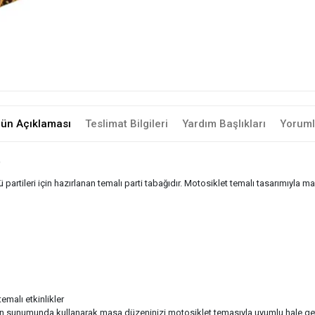
rün Açıklaması
Teslimat Bilgileri
Yardım Başlıkları
Yoruml
)
artileri için hazırlanan temalı parti tabağıdır. Motosiklet temalı tasarımıyla
emalı etkinlikler
arın sunumunda kullanarak masa düzeninizi motosiklet temasıyla uyumlu hale geti