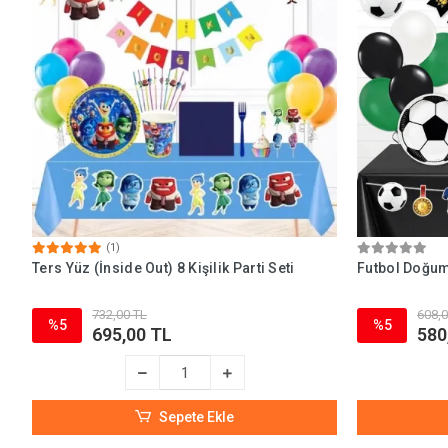
(1)
Ters Yüz (İnside Out) 8 Kişilik Parti Seti
Futbol Doğum 
732,00 TL
608,0
%5
%5
695,00 TL
580
Sepete Ekle