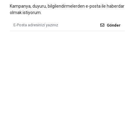
Kampanya, duyuru, bilgilendirmelerden e-posta ile haberdar
olmak istiyorum.
Gönder
Tüm bilgileriniz 256bit SSL Sertifikası ile korunmaktadır.
© 2011 - 2026
Tü