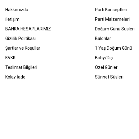
Hakkımızda
Parti Konseptleri
İletişim
Parti Malzemeleri
BANKA HESAPLARIMIZ
Doğum Günü Süsleri
Gizlilik Politikası
Balonlar
Şartlar ve Koşullar
1 Yaş Doğum Günü
KVKK
Baby/Diş
Teslimat Bilgileri
Özel Günler
Kolay İade
Sünnet Süsleri
Havale Bildirimleri
Sıkça Sorulan Sorular
m Hakları Saklıdır