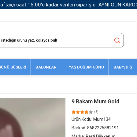
1500 TL ve Üzeri Kargo Ücretsiz!
ÜNÜ SÜSLERİ
BALONLAR
1 YAŞ DOĞUM GÜNÜ
BABY/DİŞ
9 Rakam Mum Gold
(3)
Ürün Kodu:
Mum134
Barkod:
8682225882191
Marka:
Parti Dükkanım