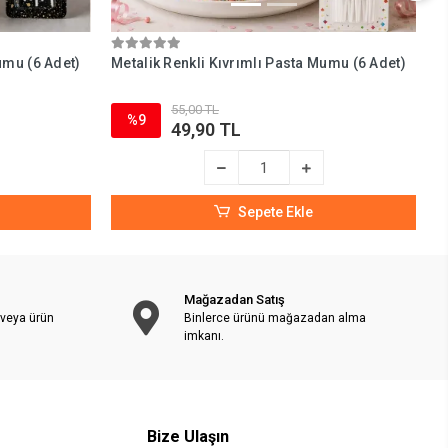
umu (6 Adet)
Metalik Renkli Kıvrımlı Pasta Mumu (6 Adet)
M
a
55,00 TL
%9
49,90 TL
Sepete Ekle
Mağazadan Satış
 veya ürün
Binlerce ürünü mağazadan alma
imkanı.
Bize Ulaşın