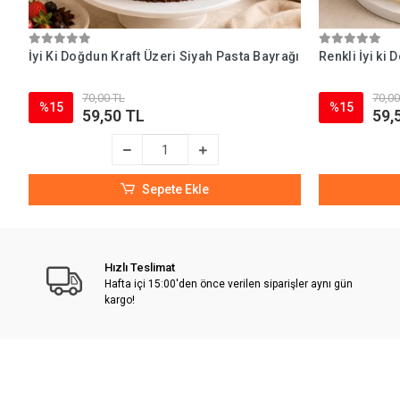
İyi Ki Doğdun Kraft Üzeri Siyah Pasta Bayrağı
Renkli İyi ki
70,00 TL
70,00
%15
%15
59,50 TL
59,
Sepete Ekle
Hızlı Teslimat
Hafta içi 15:00'den önce verilen siparişler aynı gün
kargo!