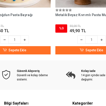
 Doğdun Pasta Bayrağı
Metalik Beyaz Kıvrımlı Pasta M
 TL
55,00 TL
%9
50 TL
49,90 TL
Sepete Ekle
Sepete Ekle
Güvenli Alışveriş
Kolay iade
Güvenli ve kolay ödeme
14 gün içinde iade
sistemi.
değişimi.
Bilgi Sayfaları
Kategoriler