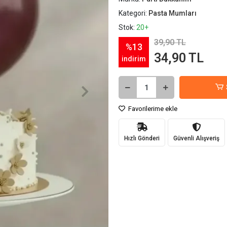
Kategori:
Pasta Mumları
Stok:
20+
39,90 TL
%13
34,90 TL
indirim
Favorilerime ekle
Hızlı Gönderi
Güvenli Alışveriş