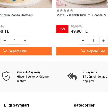
 Doğdun Pasta Bayrağı
Metalik Renkli Kıvrımlı Pasta M
 TL
55,00 TL
%9
50 TL
49,90 TL
Sepete Ekle
Sepete Ekle
Güvenli Alışveriş
Kolay iade
Güvenli ve kolay ödeme
14 gün içinde iade
sistemi.
değişimi.
Bilgi Sayfaları
Kategoriler