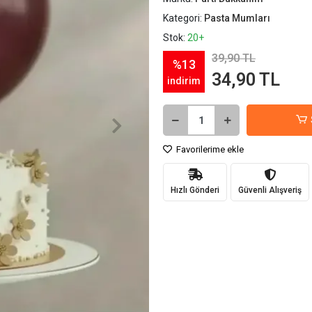
Kategori:
Pasta Mumları
Stok:
20+
39,90 TL
%13
34,90 TL
indirim
Favorilerime ekle
Hızlı Gönderi
Güvenli Alışveriş