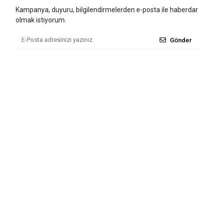
Kampanya, duyuru, bilgilendirmelerden e-posta ile haberdar
olmak istiyorum.
Gönder
Tüm bilgileriniz 256bit SSL Sertifikası ile korunmaktadır.
© 2011 - 2026
Tü