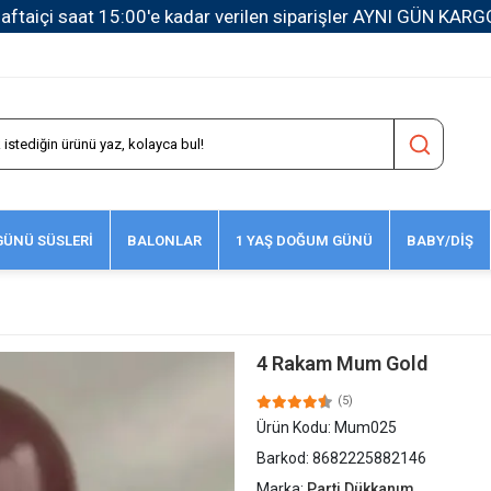
1500 TL ve Üzeri Kargo Ücretsiz!
ÜNÜ SÜSLERİ
BALONLAR
1 YAŞ DOĞUM GÜNÜ
BABY/DİŞ
4 Rakam Mum Gold
(5)
Ürün Kodu:
Mum025
Barkod:
8682225882146
Marka:
Parti Dükkanım