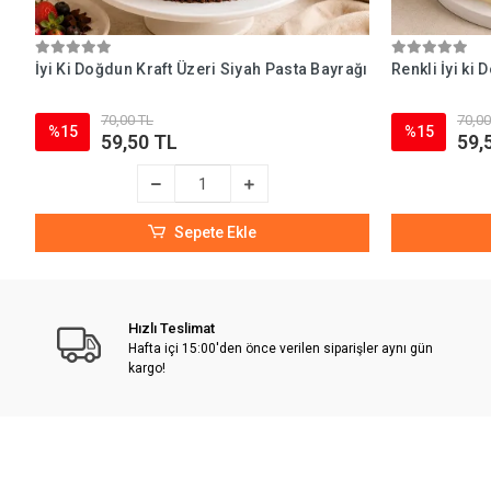
İyi Ki Doğdun Kraft Üzeri Siyah Pasta Bayrağı
Renkli İyi ki
70,00 TL
70,00
%15
%15
59,50 TL
59,
Sepete Ekle
Hızlı Teslimat
Hafta içi 15:00'den önce verilen siparişler aynı gün
kargo!