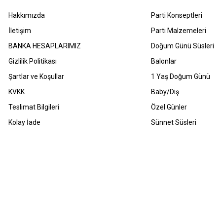
Hakkımızda
Parti Konseptleri
İletişim
Parti Malzemeleri
BANKA HESAPLARIMIZ
Doğum Günü Süsleri
Gizlilik Politikası
Balonlar
Şartlar ve Koşullar
1 Yaş Doğum Günü
KVKK
Baby/Diş
Teslimat Bilgileri
Özel Günler
Kolay İade
Sünnet Süsleri
Havale Bildirimleri
Sıkça Sorulan Sorular
m Hakları Saklıdır