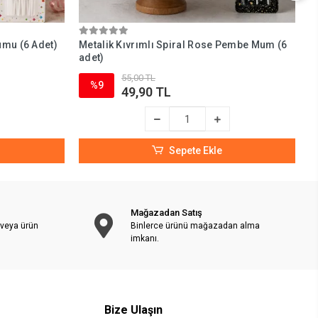
umu (6 Adet)
Metalik Kıvrımlı Spiral Rose Pembe Mum (6
S
adet)
55,00 TL
%9
49,90 TL
Sepete Ekle
Mağazadan Satış
 veya ürün
Binlerce ürünü mağazadan alma
imkanı.
Bize Ulaşın