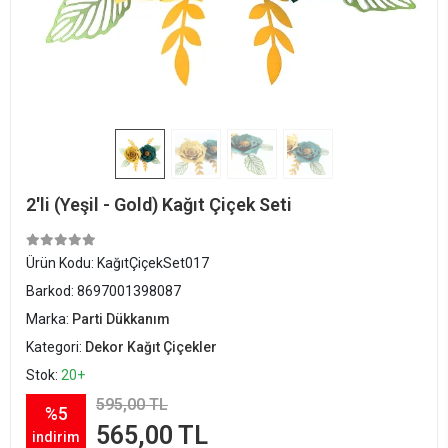
2'li (Yeşil - Gold) Kağıt Çiçek Seti
Ürün Kodu:
KağıtÇiçekSet017
Barkod:
8697001398087
Marka:
Parti Dükkanım
Kategori:
Dekor Kağıt Çiçekler
Stok:
20+
595,00 TL
%5
565,00 TL
indirim