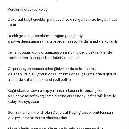
Kurulumu oldukça kolay
Dekoratif kağıt çiçekler parti,davet ve özel günlerinize hoş bir hava
katar
Renkli,gösterişli yapılarıyla doğum günü,baby
shower,düğün,nişan,kına gibi organizasyonlarda rahatlıkla kullanılır
Temalı doğum günü organizasyonları için diğer çiçek renkleriyle
kombinleyerek zengin bir görüntü oluşturur
Organizasyon sonrası dilediğiniz alanda dekor olarak
kullanabilirsiniz ( Çocuk odası,oturma odası,çalışma odası gibi vs
alanlarda kalıcı olarak tercih edilebilir.)
Kağıt çiçekler duvara,kapıya,masa arkasına,fotoğraf çekim
alanına ve misafir karşılama alanına arkasındaki çift taraflı bant ile
kolaylıkla uygulanır
Son zamanların trendi olan Dekoratif Kağıt Çiçekler partilerinizin
vazgeçilmez bir detayı olmaya aday
Siparişleriniz en geç 2 iş günü içinde kargoya verilir.