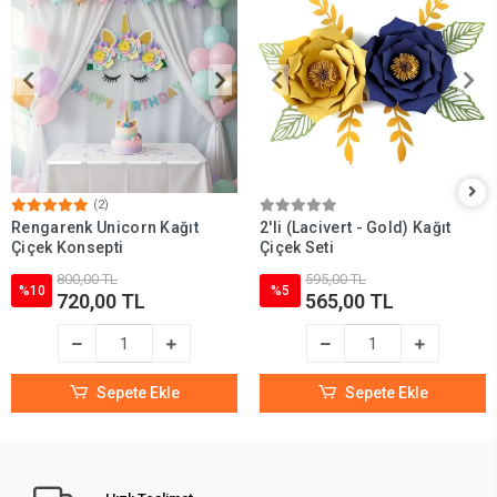
(2)
Rengarenk Unicorn Kağıt
2'li (Lacivert - Gold) Kağıt
Çiçek Konsepti
Çiçek Seti
800,00 TL
595,00 TL
%10
%5
720,00 TL
565,00 TL
Sepete Ekle
Sepete Ekle