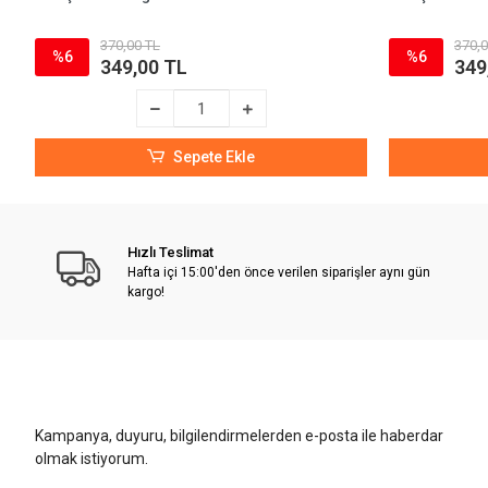
370,00 TL
370,0
%6
%6
349,00 TL
349
Sepete Ekle
Hızlı Teslimat
Hafta içi 15:00'den önce verilen siparişler aynı gün
kargo!
Kampanya, duyuru, bilgilendirmelerden e-posta ile haberdar
olmak istiyorum.