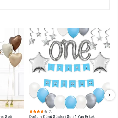
(1)
me Seti
Doğum Günü Süsleri Seti 1 Yaş Erkek
U