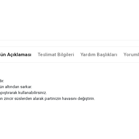
rün Açıklaması
Teslimat Bilgileri
Yardım Başlıkları
Yoruml
ır.
sün altından sarkar.
ıştırarak kullanabilirsiniz.
zincir süslerden alarak partinizin havasını değiştirin.