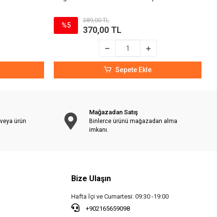
389,00 TL
%5
370,00 TL
Sepete Ekle
Mağazadan Satış
 veya ürün
Binlerce ürünü mağazadan alma
imkanı.
Bize Ulaşın
Hafta İçi ve Cumartesi: 09:30 -19:00
+902165659098