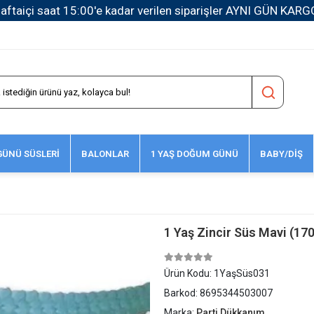
1500 TL ve Üzeri Kargo Ücretsiz!
ÜNÜ SÜSLERİ
BALONLAR
1 YAŞ DOĞUM GÜNÜ
BABY/DİŞ
1 Yaş Zincir Süs Mavi (17
Ürün Kodu:
1YaşSüs031
Barkod:
8695344503007
Marka:
Parti Dükkanım