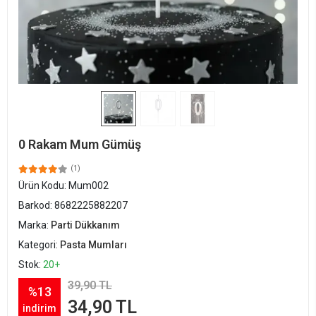
0 Rakam Mum Gümüş
(1)
Ürün Kodu:
Mum002
Barkod:
8682225882207
Marka:
Parti Dükkanım
Kategori:
Pasta Mumları
Stok:
20+
39,90 TL
%13
34,90 TL
indirim