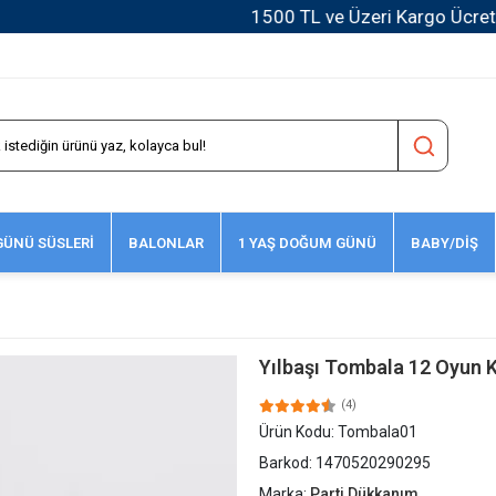
1500 TL ve Üzeri Kargo Ücretsiz!
ÜNÜ SÜSLERİ
BALONLAR
1 YAŞ DOĞUM GÜNÜ
BABY/DİŞ
Yılbaşı Tombala 12 Oyun K
(4)
Ürün Kodu:
Tombala01
Barkod:
1470520290295
Marka:
Parti Dükkanım