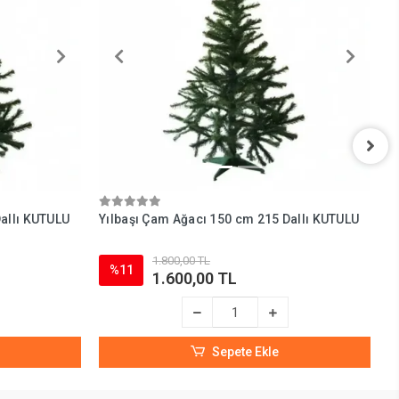
allı KUTULU
Yılbaşı Çam Ağacı 150 cm 215 Dallı KUTULU
M
1.800,00 TL
%11
1.600,00 TL
Sepete Ekle