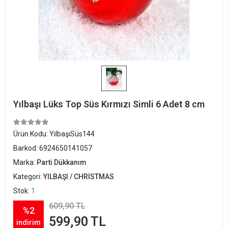
Yılbaşı Lüks Top Süs Kırmızı Simli 6 Adet 8 cm
Ürün Kodu:
YılbaşıSüs144
Barkod:
6924650141057
Marka:
Parti Dükkanım
Kategori:
YILBAŞI / CHRİSTMAS
Stok:
1
609,90 TL
%2
599,90 TL
indirim