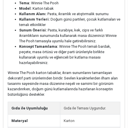
Tema:
Winnie The Pooh
Model:
Karton tabak
Kullanım Alanı:
Pasta, ikramlık ve atıştırmalık sunumu
Kullanım Yerleri:
Doğum günü partileri, çocuk kutlamaları ve
temalı etkinlikler
Sunum Önerisi:
Pasta, kurabiye, kek, cips ve farklı
ikramlıkların sunumunda kullanarak masa düzeninizi Winnie
The Pooh temasıyla uyumlu hale getirebilirsiniz.
Konsept Tamamlama:
Winnie The Pooh temalı bardak,
peçete, masa örtüsü ve diğer parti ürünleriyle birlikte
kullanarak uyumlu ve eğlenceli bir kutlama masası
hazırlayabilirsiniz.
Winnie The Pooh karton tabaklar, ikram sunumlarını tamamlayan
dekoratif parti ürünlerinden biridir. Sevilen karakterlerden ilham alan
tasarımı sayesinde masa düzenine neşeli ve samimi bir görünüm
kazandırırken, doğum günü kutlamalarında hazırlanan konseptin
bütünlüğünü destekler.
Gıda ile Uyumluluğu
Gıda ile Teması Uygundur.
Materyal
Karton