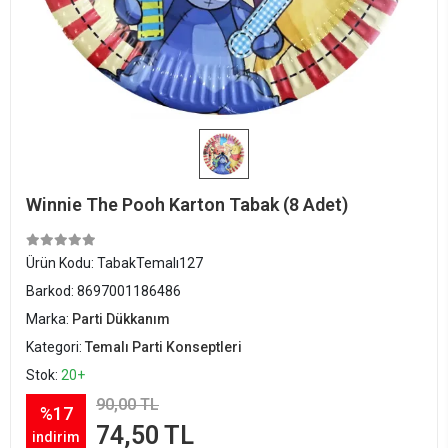
Winnie The Pooh Karton Tabak (8 Adet)
Ürün Kodu:
TabakTemalı127
Barkod:
8697001186486
Marka:
Parti Dükkanım
Kategori:
Temalı Parti Konseptleri
Stok:
20+
90,00 TL
%17
74,50 TL
indirim