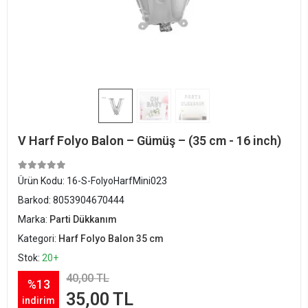
V Harf Folyo Balon – Gümüş – (35 cm - 16 inch)
Ürün Kodu:
16-S-FolyoHarfMini023
Barkod:
8053904670444
Marka:
Parti Dükkanım
Kategori:
Harf Folyo Balon 35 cm
Stok:
20+
40,00 TL
%13
35,00 TL
indirim