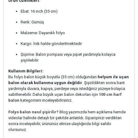
Ürün Özellikleri:
Ebat: 16 inch (35 cm)
Renk: Gümüş
Malzeme: Dayanıklı folyo
Kargo: İnik halde gönderilmektedir
Şişirme: Balon pompası veya pipet yardımıyla kolayca
şişirilebilir
Kullanım Bilgileri:
Bu folyo balon küçük boyutlu (35 cm) olduğundan
helyum ile uçan
balon olarak kullanıma uygun değildir
. Şişirildikten sonra bant
yardımıyla duvara, kapıya, perdeye veya istediğiniz yüzeye kolayca
sabitlenebilir. Daha büyük uçan balon dekorları için
100 cm harf
balon
kategorisini inceleyebilirsiniz.
Folyo balon nasıl şişirilir?
Blog yazımızda hem açıklama hemde
videolar halinde detaylı bir şekilde anlatıldı. Siparişinizi verdikten
sonra inceleyebilir, ürününüz elinize ulaştığında bilgi sahibi
olursunuz.