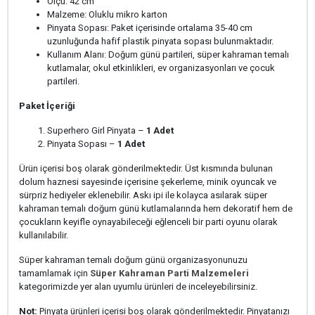
Ölçü: 42 cm
Malzeme: Oluklu mikro karton
Pinyata Sopası: Paket içerisinde ortalama 35-40 cm
uzunluğunda hafif plastik pinyata sopası bulunmaktadır.
Kullanım Alanı: Doğum günü partileri, süper kahraman temalı
kutlamalar, okul etkinlikleri, ev organizasyonları ve çocuk
partileri.
Paket İçeriği
Superhero Girl Pinyata –
1 Adet
Pinyata Sopası –
1 Adet
Ürün içerisi boş olarak gönderilmektedir. Üst kısmında bulunan
dolum haznesi sayesinde içerisine şekerleme, minik oyuncak ve
sürpriz hediyeler eklenebilir. Askı ipi ile kolayca asılarak süper
kahraman temalı doğum günü kutlamalarında hem dekoratif hem de
çocukların keyifle oynayabileceği eğlenceli bir parti oyunu olarak
kullanılabilir.
Süper kahraman temalı doğum günü organizasyonunuzu
tamamlamak için
Süper Kahraman Parti Malzemeleri
kategorimizde yer alan uyumlu ürünleri de inceleyebilirsiniz.
Not:
Pinyata ürünleri içerisi boş olarak gönderilmektedir. Pinyatanızı