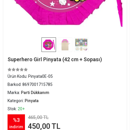
Superhero Girl Pinyata (42 cm + Sopası)
Ürün Kodu:
Pinyata0E-05
Barkod:
8697001715785
Marka:
Parti Dükkanım
Kategori:
Pinyata
Stok:
20+
465,00 TL
%3
450,00 TL
indirim